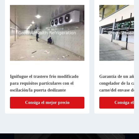
Ignifugue el trastero frío modificado
Garantía de un año 
para requisitos particulares con el
congelador de la cáma
oscilación/la puerta deslizante
carne/del envase del 
Consiga el mejor precio
Consiga el m