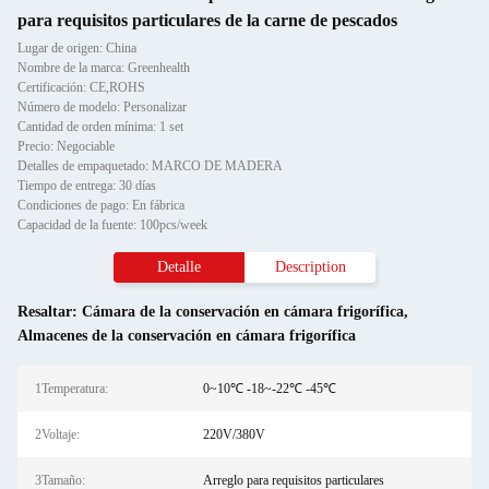
para requisitos particulares de la carne de pescados
Lugar de origen: China
Nombre de la marca: Greenhealth
Certificación: CE,ROHS
Número de modelo: Personalizar
Cantidad de orden mínima: 1 set
Precio: Negociable
Detalles de empaquetado: MARCO DE MADERA
Tiempo de entrega: 30 días
Condiciones de pago: En fábrica
Capacidad de la fuente: 100pcs/week
Detalle
Description
Resaltar:
Cámara de la conservación en cámara frigorífica
,
Almacenes de la conservación en cámara frigorífica
1Temperatura:
0~10℃ -18~-22℃ -45℃
2Voltaje:
220V/380V
3Tamaño:
Arreglo para requisitos particulares