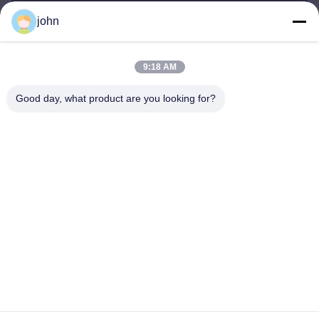
john
lvdi11@greencooker.com
Email
9:18 AM
Good day, what product are you looking for?
0086-153-7406-6785
Teléfono
Guangdong Green&Health Intelligence Cold
Chain Technology Co.,LTD