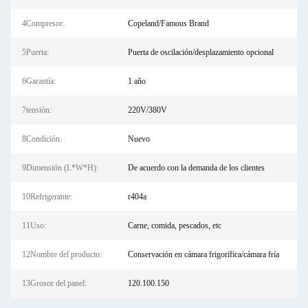
4Compresor:
Copeland/Famous Brand
5Puerta:
Puerta de oscilación/desplazamiento opcional
6Garantía:
1 año
7tensión:
220V/380V
8Condición:
Nuevo
9Dimensión (L*W*H):
De acuerdo con la demanda de los clientes
10Refrigerante:
r404a
11Uso:
Carne, comida, pescados, etc
12Nombre del producto:
Conservación en cámara frigorífica/cámara fría
13Grosor del panel:
120.100.150