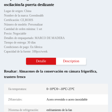
oscilación/la puerta deslizante
Lugar de origen: China
Nombre de la marca: Greenhealth
Certificación: CE,ROHS
Número de modelo: Personalizar
Cantidad de orden mínima: 1 set
Precio: Negociable
Detalles de empaquetado: MARCO DE MADERA
Tiempo de entrega: 30 días
Condiciones de pago: En fábrica
Capacidad de la fuente: 100pcs/week
Detalle
Description
Resaltar:
Almacenes de la conservación en cámara frigorífica
,
trastero fresco
1la temperatura:
0~10℃/0~-18℃/-25℃
2Materiales:
Acero revestido o acero inoxidable
3Sistema de refrigeración:
enfriamiento de la fan