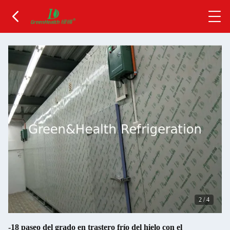
2
/
4
-18 paseo del grado en trastero frío del hielo con el