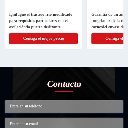
Ignifugue el trastero frío modificado
Garantía de un año 
para requisitos particulares con el
congelador de la cáma
oscilación/la puerta deslizante
carne/del envase del 
Consiga el mejor precio
Consiga el m
Contacto