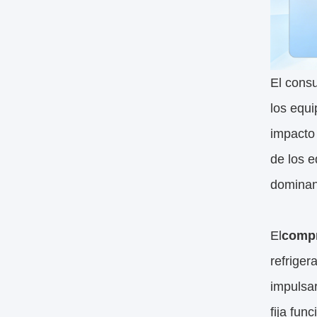
El consu
los equi
impacto 
de los e
dominan 
El
comp
refriger
impulsar
fija fun