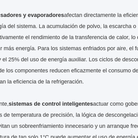
sadores y evaporadores
afectan directamente la eficie
ía del sistema. La acumulación de polvo, la escarcha o l
ativamente el rendimiento de la transferencia de calor, l
 más energía. Para los sistemas enfriados por aire, el f
 el 25% del uso de energía auxiliar. Los ciclos de desc
 de los componentes reducen eficazmente el consumo de
zan la eficiencia de la refrigeración.
nte,
sistemas de control inteligentes
actuar como gober
 de temperatura de precisión, la lógica de descongelació
itan un sobreenfriamiento innecesario y un arranque fr
tura de tan solo 1°C puede aumentar el uso de energía 