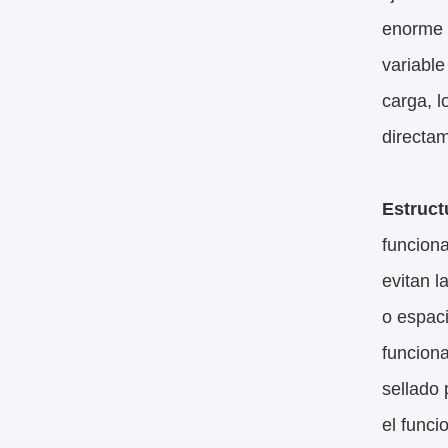
enorme 
variable
carga, 
directam
Estruct
funciona
evitan l
o espac
funcion
sellado 
el funci