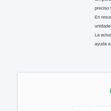
preciso 
En resum
unidades
La actua
ayuda a 