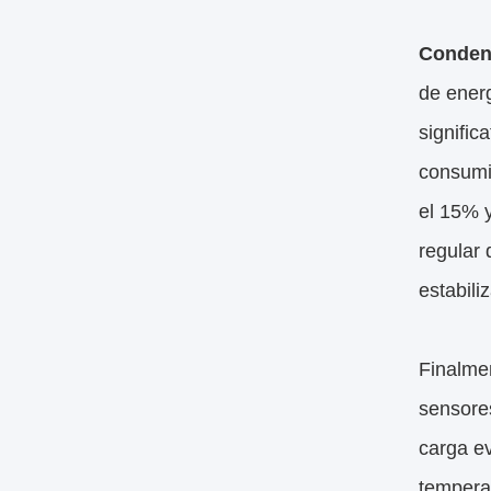
Conden
de energ
signific
consumir
el 15% y
regular
estabili
Finalme
sensores
carga ev
tempera