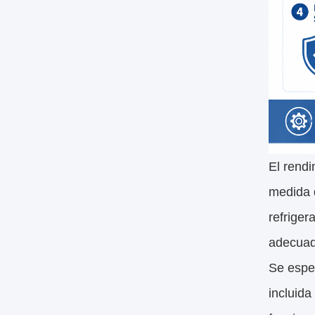
El rendi
medida 
refriger
adecuado
Se espe
incluida