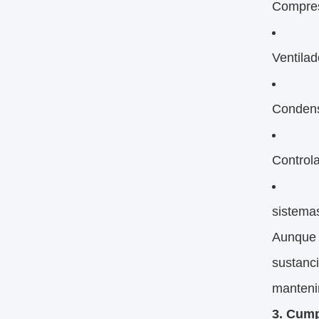
Compres
Ventila
Condens
Controla
sistema
Aunque 
sustanci
manteni
3. Cump