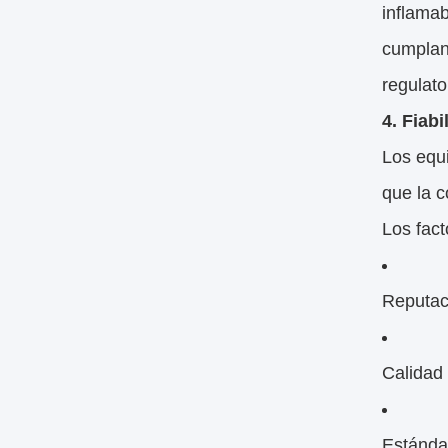
inflama
cumplan 
regulato
4. Fiabi
Los equ
que la c
Los fact
Reputac
Calidad 
Estánda