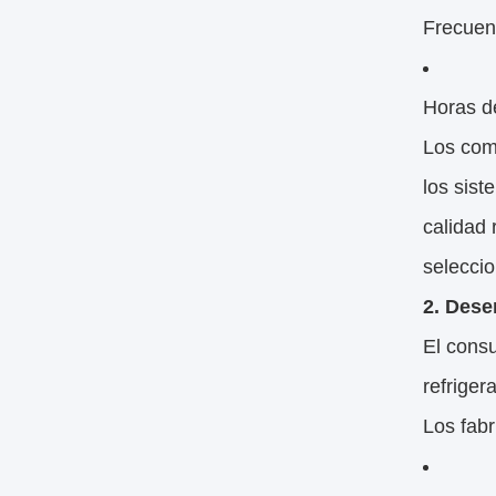
Frecuen
Horas d
Los com
los sist
calidad 
selecci
2. Dese
El consu
refriger
Los fabr