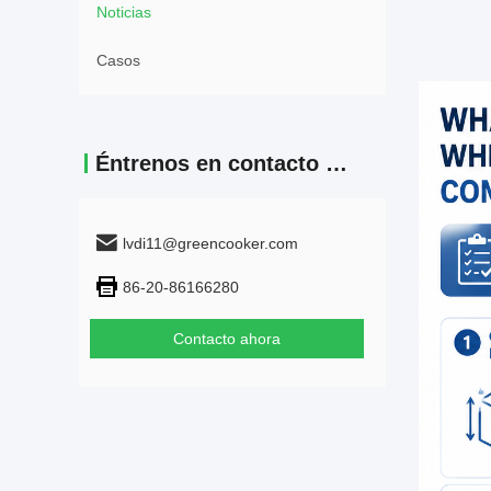
Noticias
Casos
Éntrenos en contacto con
lvdi11@greencooker.com
86-20-86166280
Contacto ahora