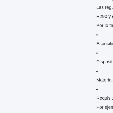
Las regu
R290 y 
Por lo t
Especif
Disposi
Material
Requisi
Por eje