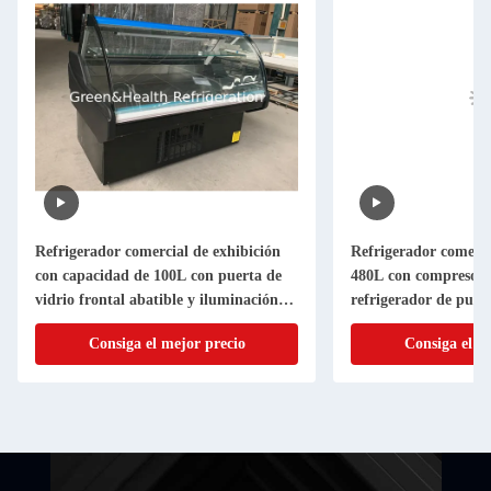
Refrigerador comercial de exhibición
Refrigerador comerci
con capacidad de 100L con puerta de
480L con compresor 
vidrio frontal abatible y iluminación
refrigerador de puert
LED 6500K
control de temperat
Consiga el mejor precio
Consiga el m