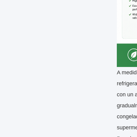
A medida
refriger
con un a
gradualm
congelad
superme