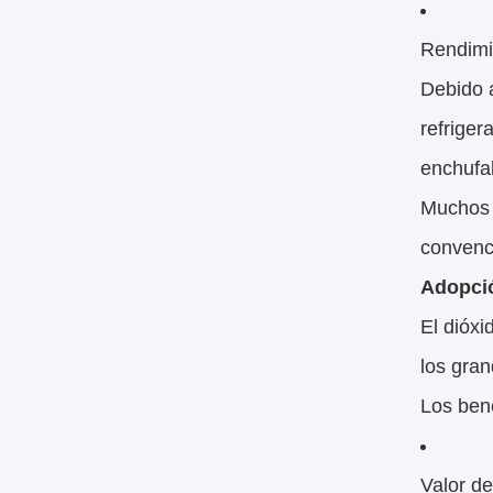
Rendimi
Debido a
refriger
enchufa
Muchos 
convenci
Adopció
El dióxi
los gran
Los bene
Valor d