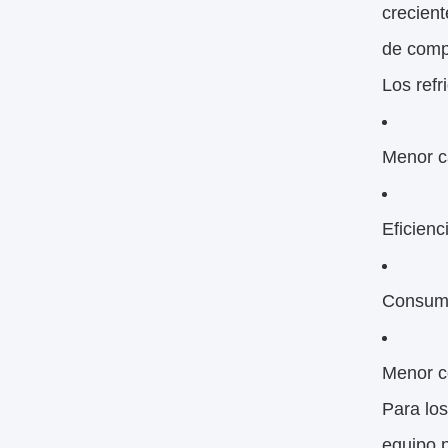
crecient
de comp
Los ref
Menor c
Eficienc
Consumo
Menor c
Para los
equipo 