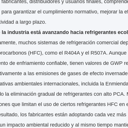
 fabricantes, distribuidores y usuarios finales, comprend
 para garantizar el cumplimiento normativo, mejorar la e
ividad a largo plazo.
 la industria está avanzando hacia refrigerantes eco
camente, muchos sistemas de refrigeración comercial dep
uorocarbonos (HFC), como el R404A y el R507A. Aunque e
nto de enfriamiento confiable, tienen valores de GWP re
ativamente a las emisiones de gases de efecto invernade
iativas ambientales internacionales, incluida la Enmienda
o la eliminación gradual de refrigerantes con alto PCA.
ones que limitan el uso de ciertos refrigerantes HFC en 
sultado, los fabricantes están adoptando cada vez más 
un impacto ambiental reducido y al mismo tiempo mantie