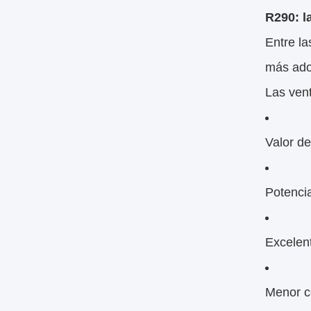
R290: l
Entre la
más ado
Las vent
Valor d
Potenci
Excelen
Menor c