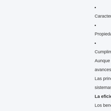
Caracter
Propied
Cumplim
Aunque l
avances 
Las pri
sistemas
La efic
Los bene