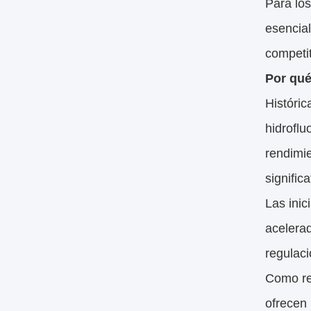
Para los
esencial
competit
Por qué
Históri
hidrofl
rendimie
signific
Las inic
acelerad
regulaci
Como re
ofrecen 