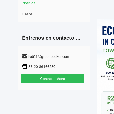
Noticias
Casos
Éntrenos en contacto con
lvdi11@greencooker.com
86-20-86166280
Contacto ahora