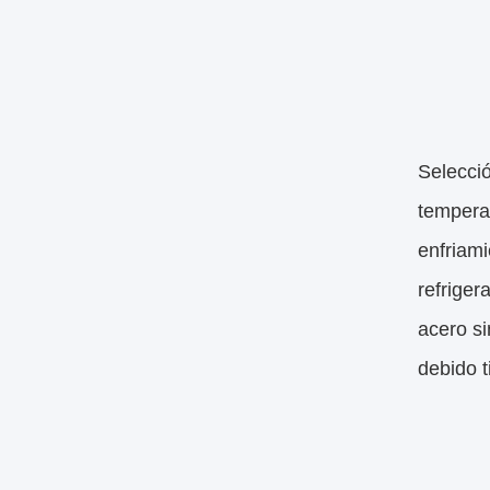
Selecció
temperat
enfriam
refrige
acero si
debido 