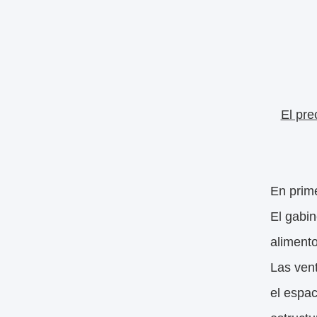
El pre
En prime
El gabin
alimento
Las vent
el espac