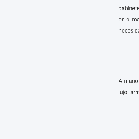
gabinete
en el m
necesida
Armario 
lujo, ar