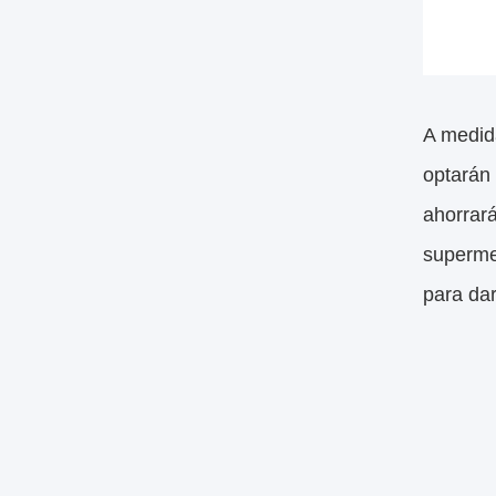
A medid
optarán
ahorrará
superme
para da