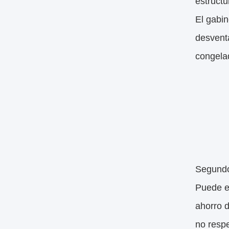
estruct
El gabin
desventa
congelad
Segundo,
Puede es
ahorro d
no respe