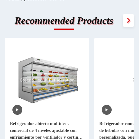
Recommended Products
ideck
Refrigerador comercial de exhibición
Chill
stable con
de bebidas con iluminación LED
4 pie
r y cortina
personalizada, puerta de cierre
dinám