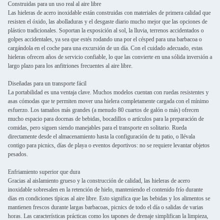
Construidas para un uso real al aire libre
Las hieleras de acero inoxidable están construidas con materiales de primera calidad que
resisten el óxido, las abolladuras y el desgaste diario mucho mejor que las opciones de
plástico tradicionales. Soportan la exposición al sol, la lluvia, terrenos accidentados o
golpes accidentales, ya sea que estés rodando una por el césped para una barbacoa o
cargándola en el coche para una excursión de un día. Con el cuidado adecuado, estas
hieleras ofrecen años de servicio confiable, lo que las convierte en una sólida inversión a
largo plazo para los anfitriones frecuentes al aire libre.
Diseñadas para un transporte fácil
La portabilidad es una ventaja clave. Muchos modelos cuentan con ruedas resistentes y
asas cómodas que te permiten mover una hielera completamente cargada con el mínimo
esfuerzo. Los tamaños más grandes (a menudo 80 cuartos de galón o más) ofrecen
mucho espacio para docenas de bebidas, bocadillos o artículos para la preparación de
comidas, pero siguen siendo manejables para el transporte en solitario. Rueda
directamente desde el almacenamiento hasta la configuración de tu patio, o llévala
contigo para picnics, días de playa o eventos deportivos: no se requiere levantar objetos
pesados.
Enfriamiento superior que dura
Gracias al aislamiento grueso y la construcción de calidad, las hieleras de acero
inoxidable sobresalen en la retención de hielo, manteniendo el contenido frío durante
días en condiciones típicas al aire libre. Esto significa que las bebidas y los alimentos se
mantienen frescos durante largas barbacoas, picnics de todo el día o salidas de varias
horas. Las características prácticas como los tapones de drenaje simplifican la limpieza,