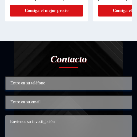
ados
automático y compresor
ahorr
precio
Consiga el mejor precio
Danfoss/Embraco
Contacto