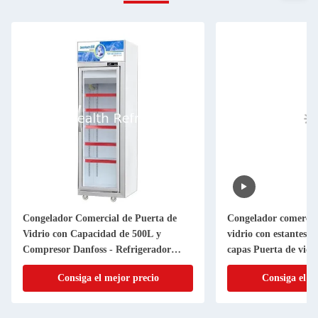
Congelador Comercial de Puerta de
Congelador comercial
Vidrio con Capacidad de 500L y
vidrio con estantes a
Compresor Danfoss - Refrigerador
capas Puerta de vidr
Vertical de Exhibición Congelada con
sistema de enfriamie
Consiga el mejor precio
Consiga el m
Puerta de Vidrio Templado de Triple
Capa