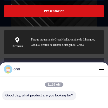
Presentación
Parque industrial de GreenHealth, camino de Lihongbei,
Xinhua, distrito de Huadu, Guangzhou, China
Dirección
john
lvdi11@greencooker.com
Email
11:16 AM
Good day, what product are you looking for?
0086-153-7406-6785
Teléfono