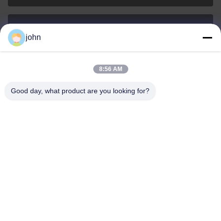
john
lvdi11@greencooker.com
Email
8:56 AM
Good day, what product are you looking for?
0086-153-7406-6785
Teléfono
Guangdong Green&Health Intelligence Cold
Chain Technology Co.,LTD