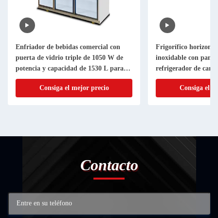
Enfriador de bebidas comercial con
Frigorífico horizonta
puerta de vidrio triple de 1050 W de
inoxidable con panta
potencia y capacidad de 1530 L para
refrigerador de carne
supermercados
comercial
Consiga el mejor precio
Consiga el m
Contacto