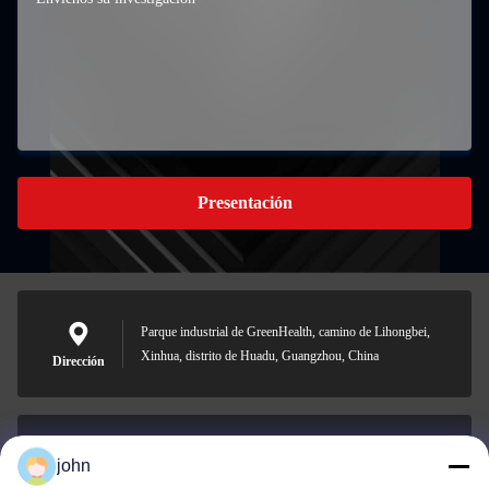
Presentación
Parque industrial de GreenHealth, camino de Lihongbei,
Xinhua, distrito de Huadu, Guangzhou, China
Dirección
john
lvdi11@greencooker.com
Email