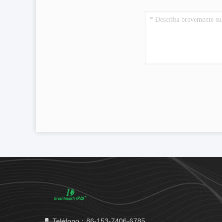
Teléfono：86-153-7406-6785