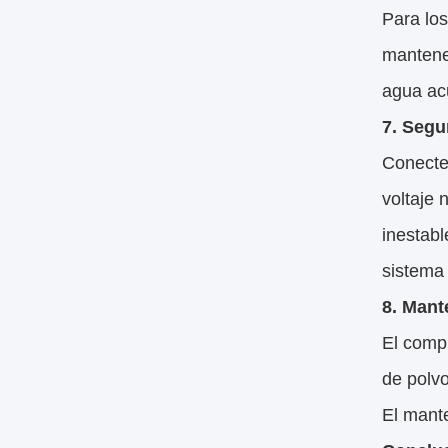
Para lo
mantener
agua acu
7. Segu
Conecte 
voltaje
inestabl
sistema 
8. Mant
El comp
de polvo
El mante