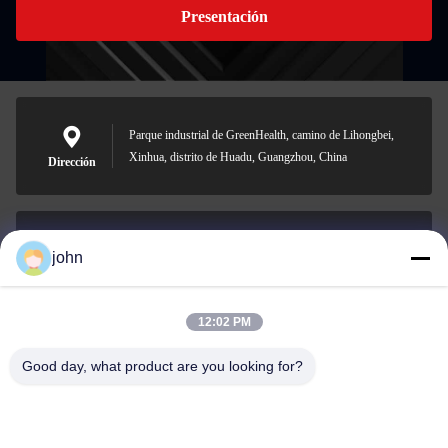
Presentación
Parque industrial de GreenHealth, camino de Lihongbei,
Xinhua, distrito de Huadu, Guangzhou, China
Dirección
john
lvdi11@greencooker.com
Email
12:02 PM
Good day, what product are you looking for?
0086-153-7406-6785
Teléfono