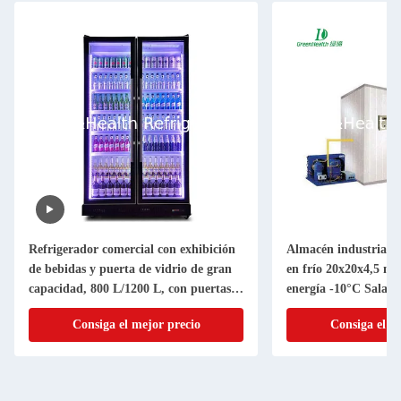
Almacén industrial de almacenamiento
Refrigerador de pan
en frío 20x20x4,5 metros Ahorro de
vertical de gran ca
energía -10°C Sala de control de
nocturna de ahorro
temperatura
refrigeración dinám
Consiga el mejor precio
Consiga el 